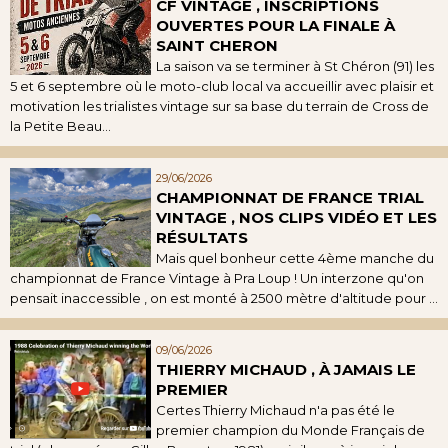
CF VINTAGE , INSCRIPTIONS
OUVERTES POUR LA FINALE À
SAINT CHERON
La saison va se terminer à St Chéron (91) les
5 et 6 septembre où le moto-club local va accueillir avec plaisir et
motivation les trialistes vintage sur sa base du terrain de Cross de
la Petite Beau...
29/06/2026
CHAMPIONNAT DE FRANCE TRIAL
VINTAGE , NOS CLIPS VIDÉO ET LES
RÉSULTATS
Mais quel bonheur cette 4ème manche du
championnat de France Vintage à Pra Loup ! Un interzone qu'on
pensait inaccessible , on est monté à 2500 mètre d'altitude pour ...
09/06/2026
THIERRY MICHAUD , À JAMAIS LE
PREMIER
Certes Thierry Michaud n'a pas été le
premier champion du Monde Français de