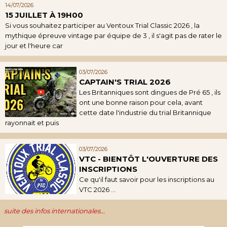
14/07/2026
15 JUILLET À 19H00
Si vous souhaitez participer au Ventoux Trial Classic 2026 , la
mythique épreuve vintage par équipe de 3 , il s'agit pas de rater le
jour et l'heure car
03/07/2026
CAPTAIN'S TRIAL 2026
Les Britanniques sont dingues de Pré 65 , ils
ont une bonne raison pour cela, avant
cette date l'industrie du trial Britannique
rayonnait et puis
03/07/2026
VTC - BIENTÔT L'OUVERTURE DES
INSCRIPTIONS
Ce qu'il faut savoir pour les inscriptions au
VTC 2026 ...
suite des infos internationales...