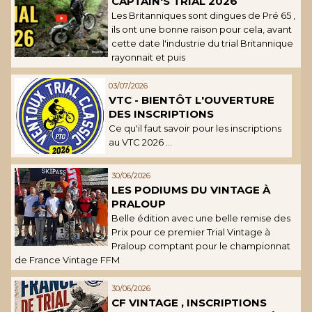
CAPTAIN'S TRIAL 2026
Les Britanniques sont dingues de Pré 65 ,
ils ont une bonne raison pour cela, avant
cette date l'industrie du trial Britannique
rayonnait et puis
03/07/2026
VTC - BIENTÔT L'OUVERTURE
DES INSCRIPTIONS
Ce qu'il faut savoir pour les inscriptions
au VTC 2026 ...
30/06/2026
LES PODIUMS DU VINTAGE À
PRALOUP
Belle édition avec une belle remise des
Prix pour ce premier Trial Vintage à
Praloup comptant pour le championnat
de France Vintage FFM
30/06/2026
CF VINTAGE , INSCRIPTIONS