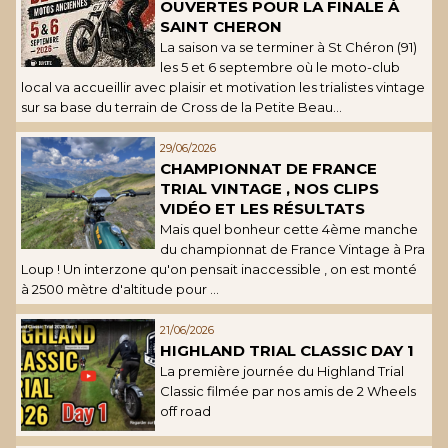
OUVERTES POUR LA FINALE À
SAINT CHERON
La saison va se terminer à St Chéron (91)
les 5 et 6 septembre où le moto-club
local va accueillir avec plaisir et motivation les trialistes vintage
sur sa base du terrain de Cross de la Petite Beau...
29/06/2026
CHAMPIONNAT DE FRANCE
TRIAL VINTAGE , NOS CLIPS
VIDÉO ET LES RÉSULTATS
Mais quel bonheur cette 4ème manche
du championnat de France Vintage à Pra
Loup ! Un interzone qu'on pensait inaccessible , on est monté
à 2500 mètre d'altitude pour ...
21/06/2026
HIGHLAND TRIAL CLASSIC DAY 1
La première journée du Highland Trial
Classic filmée par nos amis de 2 Wheels
off road