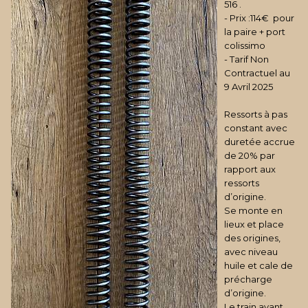
516 .
- Prix :114€ pour
la paire + port
colissimo
- Tarif Non
Contractuel au
9 Avril 2025
Ressorts à pas
constant avec
duretée accrue
de 20% par
rapport aux
ressorts
d’origine.
Se monte en
lieux et place
des origines,
avec niveau
huile et cale de
précharge
d’origine.
Le train avant