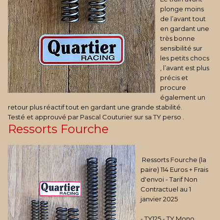
plonge moins
de l’avant tout
en gardant une
très bonne
sensibilité sur
les petits chocs
, l’avant est plus
précis et
procure
également un
retour plus réactif tout en gardant une grande stabilité.
Testé et approuvé par Pascal Couturier sur sa TY perso .
Ressorts Fourche
Ressorts Fourche (la
paire) 114 Euros + Frais
d'envoi - Tarif Non
Contractuel au 1
janvier 2025
- TY125 - TY Mono