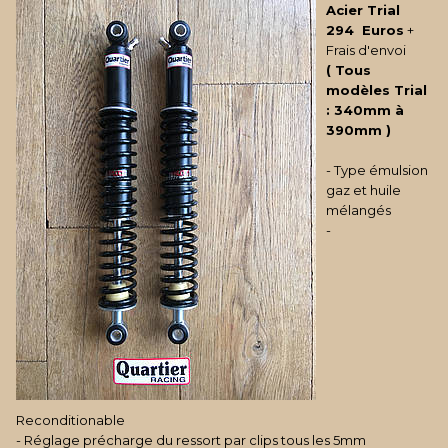
Acier Trial
294 Euros
+
Frais d'envoi
(
Tous
modèles Trial
: 340mm à
390mm
)
- Type émulsion
gaz et huile
mélangés
-
Reconditionable
- Réglage précharge du ressort par clips tous les 5mm