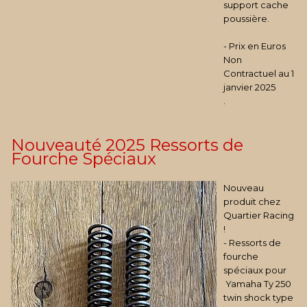
support cache
poussière.
- Prix en Euros
Non
Contractuel au 1
janvier 2025
.
Nouveauté 2025 Ressorts de
Fourche Spéciaux
Nouveau
produit chez
Quartier Racing
!
- Ressorts de
fourche
spéciaux pour
Yamaha Ty 250
twin shock type