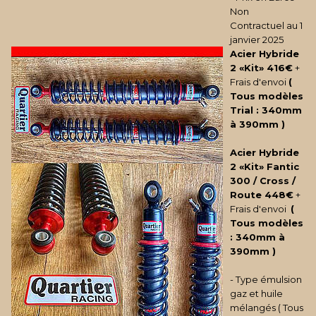
Non
Contractuel au 1
janvier 2025
Acier Hybride
2 «Kit»
416€
+
Frais d'envoi
(
Tous modèles
Trial : 340mm
à 390mm
)
Acier Hybride
2 «Kit»
Fantic
300
/ Cross /
Route
448€
+
Frais d'envoi
(
Tous modèles
: 340mm à
390mm
)
- Type émulsion
gaz et huile
mélangés ( Tous