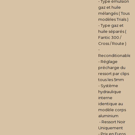
- Type émulsion
gaz et huile
mélangés ( Tous
modèles Trials )
- Type gaz et
huile séparés (
Fantic 300 /
Cross / Route )
-
Reconditionable
- Réglage
précharge du
ressort par clips
tous les 5mm
- Système
hydraulique
interne
identique au
modèle corps
aluminium
- Ressort Noir
Uniquement
- Prix en Euros