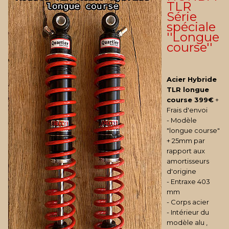
TLR
Série
spéciale
''Longue
course''
Acier Hybride
TLR longue
course
399€
+
Frais d'envoi
- Modèle
"longue course"
+ 25mm par
rapport aux
amortisseurs
d'origine
- Entraxe 403
mm
- Corps acier
- Intérieur du
modèle alu ,