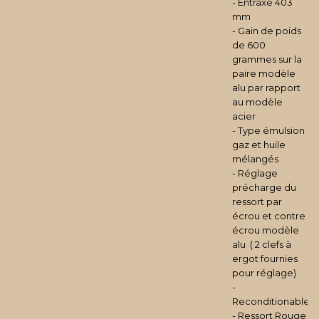
- Entraxe 403
mm
- Gain de poids
de 600
grammes sur la
paire modèle
alu par rapport
au modèle
acier
- Type émulsion
gaz et huile
mélangés
- Réglage
précharge du
ressort par
écrou et contre
écrou modèle
alu ( 2 clefs à
ergot fournies
pour réglage)
-
Reconditionable
- Ressort Rouge