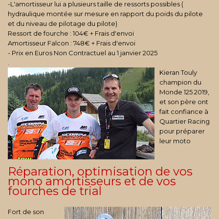
-L'amortisseur lui a plusieurs taille de ressorts possibles (
hydraulique montée sur mesure en rapport du poids du pilote
et du niveau de pilotage du pilote)
Ressort de fourche : 104€ + Frais d'envoi
Amortisseur Falcon : 748€ + Frais d'envoi
- Prix en Euros Non Contractuel au 1 janvier 2025
.
Kieran Touly
champion du
Monde 125 2019,
et son père ont
fait confiance à
Quartier Racing
pour préparer
leur moto
Réparation, optimisation de vos
mono amortisseurs et de vos
fourches de trial
Fort de son