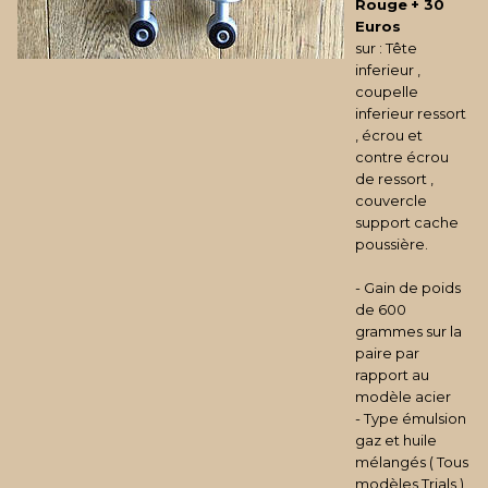
Rouge
+ 30
Euros
sur : Tête
inferieur ,
coupelle
inferieur ressort
, écrou et
contre écrou
de ressort ,
couvercle
support cache
poussière.
- Gain de poids
de 600
grammes sur la
paire par
rapport au
modèle acier
- Type émulsion
gaz et huile
mélangés ( Tous
modèles Trials )