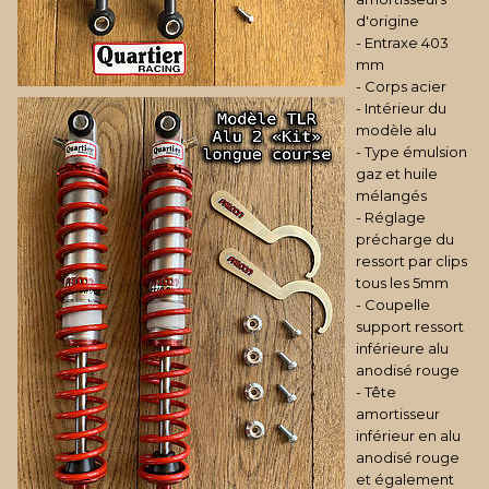
d'origine
- Entraxe 403
mm
- Corps acier
- Intérieur du
modèle alu
- Type émulsion
gaz et huile
mélangés
- Réglage
précharge du
ressort par clips
tous les 5mm
- Coupelle
support ressort
inférieure alu
anodisé rouge
- Tête
amortisseur
inférieur en alu
anodisé rouge
et également