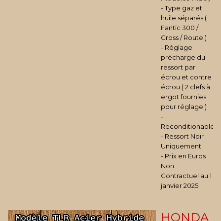
- Type gaz et
huile séparés (
Fantic 300 /
Cross / Route )
- Réglage
précharge du
ressort par
écrou et contre
écrou ( 2 clefs à
ergot fournies
pour réglage )
-
Reconditionable
- Ressort Noir
Uniquement
- Prix en Euros
Non
Contractuel au 1
janvier 2025
HONDA