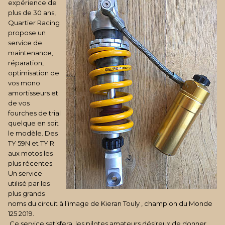
expérience de
plus de 30 ans,
Quartier Racing
propose un
service de
maintenance,
réparation,
optimisation de
vos mono
amortisseurs et
de vos
fourches de trial
quelque en soit
le modèle. Des
TY 59N et TY R
aux motos les
plus récentes.
Un service
utilisé par les
plus grands
noms du circuit à l’image de Kieran Touly , champion du Monde
125 2019.
Ce service satisfera les pilotes amateurs désireux de donner