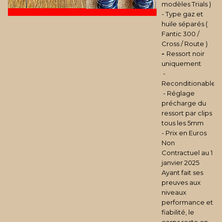
modèles Trials )
- Type gaz et
huile séparés (
Fantic 300 /
Cross / Route )
-
Ressort noir
uniquement
-
Reconditionable
- Réglage
précharge du
ressort par clips
tous les 5mm
- Prix en Euros
Non
Contractuel au 1
janvier 2025
Ayant fait ses
preuves aux
niveaux
performance et
fiabilité, le