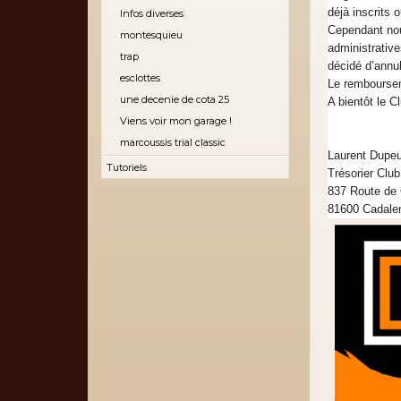
déjà inscrits 
Infos diverses
Cependant nou
montesquieu
administrativ
trap
décidé d’annul
esclottes
Le rembourse
une decenie de cota 25
A bientôt le C
Viens voir mon garage !
marcoussis trial classic
Laurent Dupe
Tutoriels
Trésorier Club
837 Route de 
81600 Cadale