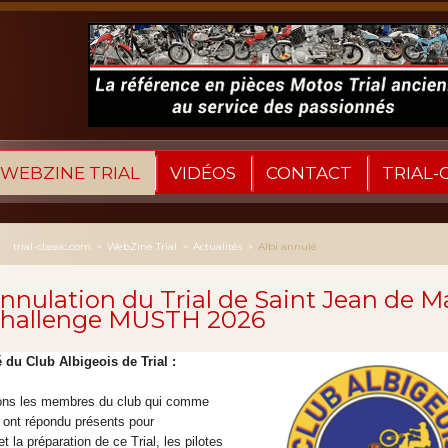
WEBZINE TRIAL
VIDÉOS
CONTACT
TRIAL-
trial-classic.com
>
WebZine Trial
>
Actualités
>
Albi annulé
nnulation du Trial de Saint Jean de M
hallenge MUSTH 2026
u Club Albigeois de Trial :
ons les membres du club qui comme
ont répondu présents pour
et la préparation de ce Trial, les pilotes