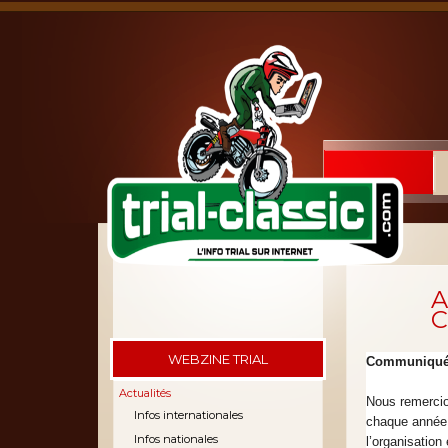
A
C
WEBZINE TRIAL
Communiqué d
Actualités
Nous remerci
Infos internationales
chaque année 
Infos nationales
l’organisation 