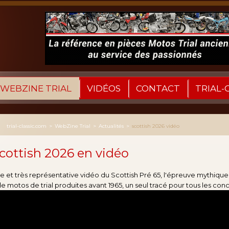
WEBZINE TRIAL
VIDÉOS
CONTACT
TRIAL-
trial-classic.com
>
WebZine Trial
>
Actualités
>
scottish 2026 vidéo
cottish 2026 en vidéo
le et très représentative vidéo du Scottish Pré 65, l'épreuve mythiqu
 motos de trial produites avant 1965, un seul tracé pour tous les concu