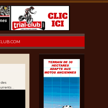
CLUB.COM
e des
rrents ...