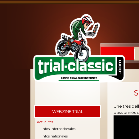
S
Une très bel
WEBZINE TRIAL
passionnés de
Actualités
Infos internationales
Infos nationales