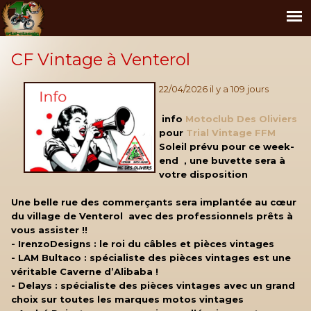
CF Vintage à Venterol
22/04/2026 il y a 109 jours
info
Motoclub Des Oliviers
pour
Trial Vintage FFM
Soleil
prévu pour ce week-
end
, une buvette
sera à
votre disposition
Une belle rue des commerçants sera implantée au cœur
du village de Venterol avec des professionnels prêts à
vous assister !!
- IrenzoDesigns : le roi du câbles et pièces vintages
- LAM Bultaco : spécialiste des pièces vintages est une
véritable Caverne d’Alibaba !
- Delays : spécialiste des pièces vintages avec un grand
choix sur toutes les marques motos vintages